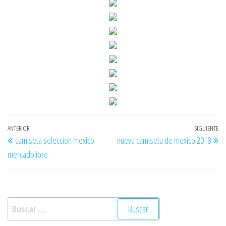
Navegación
Entrada
ANTERIOR
SIGUIENTE
En
camiseta seleccion mexico
nueva camiseta de mexico 2018
de
anterior
si
mercadolibre
entradas
Buscar: