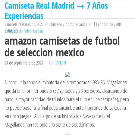
Camiseta Real Madrid → 7 Años
Saltar
al
Experiencias
contenido
Camiseta real madrid 2022 ✅ Número y nombre Gratis ✅【Económico y Alta
Calidad】
camisetas de futbol baratas
amazon camisetas de futbol
de seleccion mexico
24 de septiembre de 2022
Por
ISTERN
Al concluir la ronda eliminatoria de la temporada 1985-86, Magallanes
queda en el primer puesto (37 ganados y 28 perdidos, alcanzando de
paso la mayor cantidad de triunfos para el club en una campaña), pero
no puede pasar a la final pues sucumbe ante Tiburones de La Guaira
en cinco juegos.. A lo largo de su historia los Navegantes del
Magallanes han recibido una serie de seudónimos.