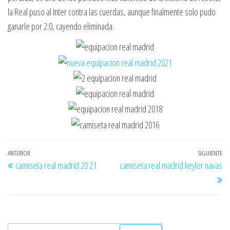
la Real puso al Inter contra las cuerdas, aunque finalmente solo pudo
ganarle por 2:0, cayendo eliminada.
Navegación
Entrada
ANTERIOR
SIGUIENTE
En
camiseta real madrid 20 21
camiseta real madrid keylor navas
de
anterior
si
entradas
Buscar: