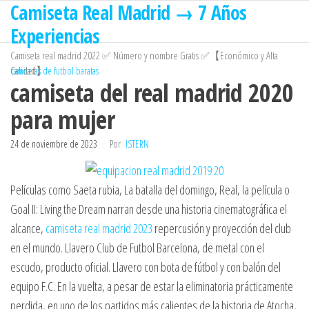
Camiseta Real Madrid → 7 Años
Saltar
al
Experiencias
contenido
Camiseta real madrid 2022 ✅ Número y nombre Gratis ✅【Económico y Alta
Calidad】
camisetas de futbol baratas
camiseta del real madrid 2020
para mujer
24 de noviembre de 2023
Por
ISTERN
Películas como Saeta rubia, La batalla del domingo, Real, la película o
Goal II: Living the Dream narran desde una historia cinematográfica el
alcance,
camiseta real madrid 2023
repercusión y proyección del club
en el mundo. Llavero Club de Futbol Barcelona, de metal con el
escudo, producto oficial. Llavero con bota de fútbol y con balón del
equipo F.C. En la vuelta, a pesar de estar la eliminatoria prácticamente
perdida, en uno de los partidos más calientes de la historia de Atocha,