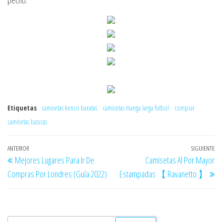
pecho.
Etiquetas
camisetas kenzo baratas
camisetas manga larga futbol
comprar
camisetas basicas
Navegación
Entrada
ANTERIOR
SIGUIENTE
En
Mejores Lugares Para Ir De
Camisetas Al Por Mayor
de
anterior
si
Compras Por Londres (Guía 2022)
Estampadas 【 Ravanetto 】
entradas