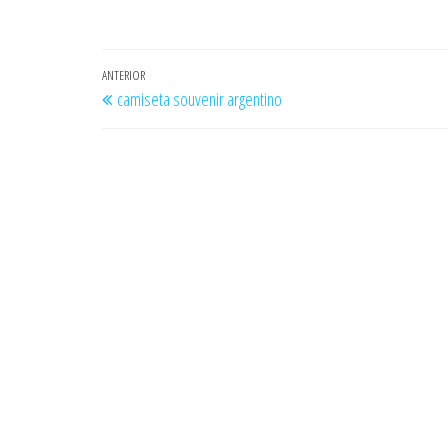
Navegación
Entrada
ANTERIOR
camiseta souvenir argentino
de
anterior
entradas