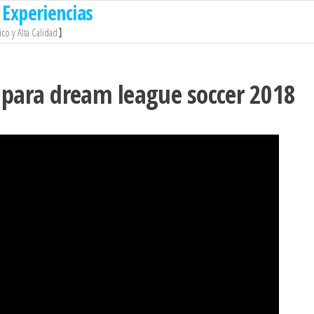
Experiencias
co y Alta Calidad】
 para dream league soccer 2018