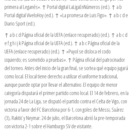
primera al Leganés». ↑ Portal digital LaLigaEnNúmeros (ed.). ↑ a b
Portal digital ViveloHoy (ed.). ↑ «La promesa de Luis Figo». ↑ a b c d e
Diario Sport (ed.).
↑ a b c d Página oficial de la UEFA (enlace recuperado) (ed.). ↑ a b c d
e f g h i j k Página oficial de la UEFA (ed.). ↑ a b c Página oficial de la
UEFA (enlace recuperado) (ed.). ↑ «Puyol se disloca el codo
izquierdo; es sometido a pruebas». ↑ Página oficial del patrocinador
del torneo. Antes del inicio de la gran final, se sortea qué equipo jugará
como local. El local tiene derecho a utilizar el uniforme tradicional,
aunque puede optar por llevar el alternativo. El equipo de menor
categoría disputará el primer partido como local. El 14 de febrero, en la
jornada 24 de La Liga, se disputó el partido contra el Celta de Vigo, con
victoria a favor del FC Barcelona por 6-1, con goles de Messi, Suárez
(3), Rakitić y Neymar. 24 de julio, el Barcelona abrió la pre-temporada
con victoria 2-1 sobre el Hamburgo SV de visitante.