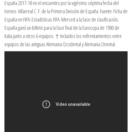
España 2017-18 en el encuentro por la vigésimo séptima fecha del
torneo. Villarreal C. F. de la Primera División de España. Fuente: Ficha de
España en FIFA; Estadísticas FIFA. Merced a la fase de clasificación,
España ganó un billete para la fase final de la Eurocopa de 1980 de
Italia junto a otros 6 equipos. ↑ Incluidos los enfrentamientos entre
equipos de las antiguas Alemania Occidental y Alemania Oriental.