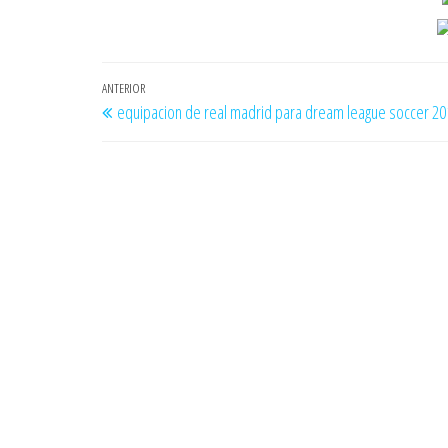
Navegación
Entrada
ANTERIOR
equipacion de real madrid para dream league soccer 20
de
anterior
entradas