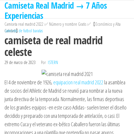
Camiseta Real Madrid → 7 Años
Saltar
al
Experiencias
contenido
Camiseta real madrid 2022 ✅ Número y nombre Gratis ✅【Económico y Alta
Calidad】
camisetas de futbol baratas
camiseta de real madrid
celeste
29 de marzo de 2023
Por
ISTERN
El 4 de noviembre de 1926,
equipacion real madrid 2022
la asamblea
de socios del Athletic de Madrid se reunió para nombrar a la nueva
junta directiva de la temporada. Normalmente, las firmas deportivas
de los grandes equipos -en este caso Adidas- suelen tener el diseño
decidido y preparado con una temporada de antelación, o casi. El
extremo Cuca y el veterano ex-bético Caballero fueron las últimas
incorporaciones a una plantilla que pretendía no pasar apuros.