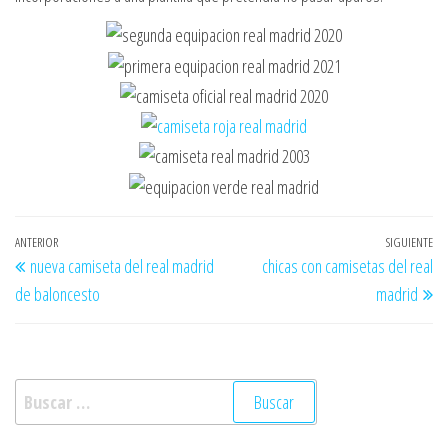
Navegación
Entrada
ANTERIOR
SIGUIENTE
En
nueva camiseta del real madrid
chicas con camisetas del real
de
anterior
si
de baloncesto
madrid
entradas
Buscar: