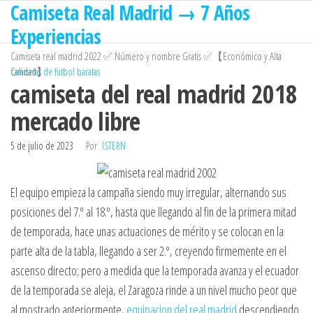
Camiseta Real Madrid → 7 Años
Saltar
al
Experiencias
contenido
Camiseta real madrid 2022 ✅ Número y nombre Gratis ✅【Económico y Alta
Calidad】
camisetas de futbol baratas
camiseta del real madrid 2018
mercado libre
5 de julio de 2023
Por
ISTERN
El equipo empieza la campaña siendo muy irregular, alternando sus
posiciones del 7.º al 18.º, hasta que llegando al fin de la primera mitad
de temporada, hace unas actuaciones de mérito y se colocan en la
parte alta de la tabla, llegando a ser 2.º, creyendo firmemente en el
ascenso directo; pero a medida que la temporada avanza y el ecuador
de la temporada se aleja, el Zaragoza rinde a un nivel mucho peor que
al mostrado anteriormente,
equipacion del real madrid
descendiendo