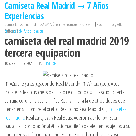
Camiseta Real Madrid → 7 Años
Saltar
al
Experiencias
contenido
Camiseta real madrid 2022 ✅ Número y nombre Gratis ✅【Económico y Alta
Calidad】
camisetas de futbol baratas
camiseta del real madrid 2019
tercera equipacion
10 de abril de 2023
Por
ISTERN
↑ «Zidane ya es jugador del Real Madrid». ↑ Afrizap (ed.). «Les
transferts les plus chers de l’histoire du football». El escudo cuenta
con una corona, la cual significa Real similar a la de otros clubes que
tienen en su nombre el prefijo Real como Real Madrid CF,
camisetas
real madrid
Real Zaragoza y Real Betis. «derbi madrileño». Esta
paulatina incorporación al Athletic madrileño de elementos ajenos a su
homólogo vizcaíno motivó, primero, que decidiera obtener la ya