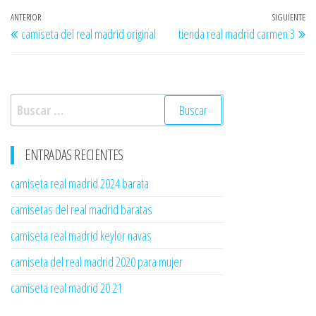
Navegación
Entrada
ANTERIOR
SIGUIENTE
En
camiseta del real madrid original
tienda real madrid carmen 3
de
anterior
si
entradas
Buscar:
ENTRADAS RECIENTES
camiseta real madrid 2024 barata
camisetas del real madrid baratas
camiseta real madrid keylor navas
camiseta del real madrid 2020 para mujer
camiseta real madrid 20 21