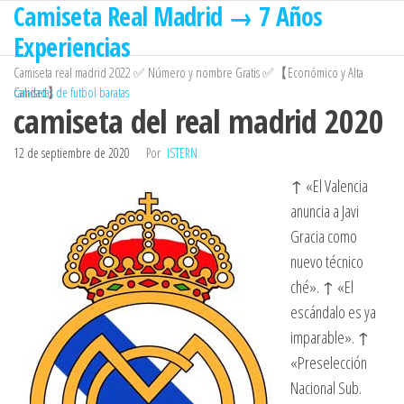
Camiseta Real Madrid → 7 Años
Saltar
al
Experiencias
contenido
Camiseta real madrid 2022 ✅ Número y nombre Gratis ✅【Económico y Alta
Calidad】
camisetas de futbol baratas
camiseta del real madrid 2020
12 de septiembre de 2020
Por
ISTERN
↑ «El Valencia
anuncia a Javi
Gracia como
nuevo técnico
ché». ↑ «El
escándalo es ya
imparable». ↑
«Preselección
Nacional Sub.