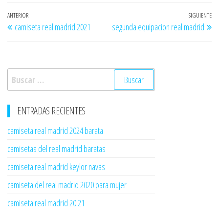
Navegación
Entrada
ANTERIOR
SIGUIENTE
En
camiseta real madrid 2021
segunda equipacion real madrid
de
anterior
si
entradas
Buscar:
ENTRADAS RECIENTES
camiseta real madrid 2024 barata
camisetas del real madrid baratas
camiseta real madrid keylor navas
camiseta del real madrid 2020 para mujer
camiseta real madrid 20 21