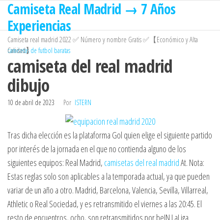
Camiseta Real Madrid → 7 Años
Saltar
al
Experiencias
contenido
Camiseta real madrid 2022 ✅ Número y nombre Gratis ✅【Económico y Alta
Calidad】
camisetas de futbol baratas
camiseta del real madrid
dibujo
10 de abril de 2023
Por
ISTERN
Tras dicha elección es la plataforma Gol quien elige el siguiente partido
por interés de la jornada en el que no contienda alguno de los
siguientes equipos: Real Madrid,
camisetas del real madrid
At. Nota:
Estas reglas solo son aplicables a la temporada actual, ya que pueden
variar de un año a otro. Madrid, Barcelona, Valencia, Sevilla, Villarreal,
Athletic o Real Sociedad, y es retransmitido el viernes a las 20:45. El
resto de encuentros, ocho, son retransmitidos por beIN LaLiga