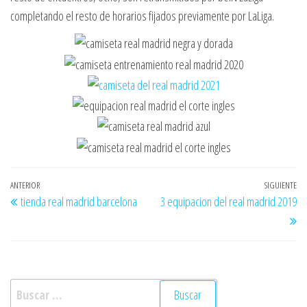
completando el resto de horarios fijados previamente por LaLiga.
Navegación
Entrada
ANTERIOR
SIGUIENTE
En
tienda real madrid barcelona
3 equipacion del real madrid 2019
de
anterior
si
entradas
Buscar: