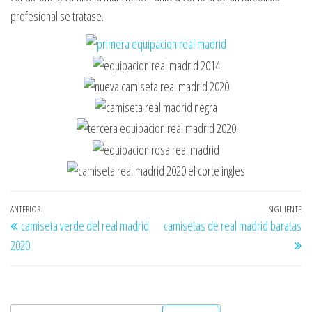
profesional se tratase.
Navegación
Entrada
ANTERIOR
SIGUIENTE
En
camiseta verde del real madrid
camisetas de real madrid baratas
de
anterior
si
2020
entradas