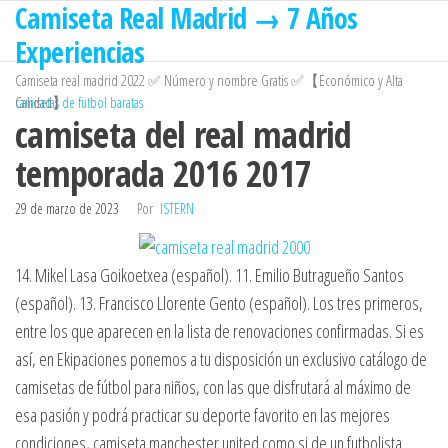
Camiseta Real Madrid → 7 Años
Saltar
al
Experiencias
contenido
Camiseta real madrid 2022 ✅ Número y nombre Gratis ✅【Económico y Alta
Calidad】
camisetas de futbol baratas
camiseta del real madrid
temporada 2016 2017
29 de marzo de 2023
Por
ISTERN
14. Mikel Lasa Goikoetxea (español). 11. Emilio Butragueño Santos
(español). 13. Francisco Llorente Gento (español). Los tres primeros,
entre los que aparecen en la lista de renovaciones confirmadas. Si es
así, en Ekipaciones ponemos a tu disposición un exclusivo catálogo de
camisetas de fútbol para niños, con las que disfrutará al máximo de
esa pasión y podrá practicar su deporte favorito en las mejores
condiciones, camiseta manchester united como si de un futbolista