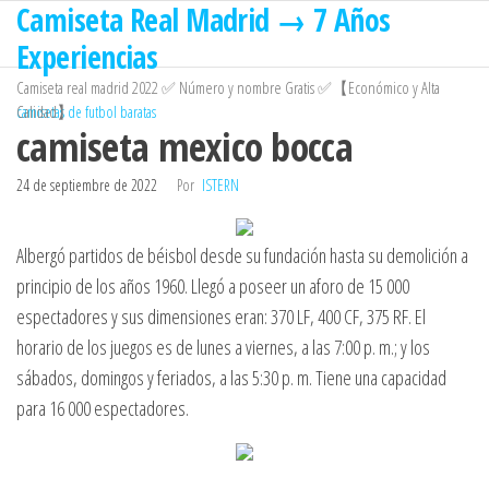
Camiseta Real Madrid → 7 Años
Saltar
al
Experiencias
contenido
Camiseta real madrid 2022 ✅ Número y nombre Gratis ✅【Económico y Alta
Calidad】
camisetas de futbol baratas
camiseta mexico bocca
24 de septiembre de 2022
Por
ISTERN
Albergó partidos de béisbol desde su fundación hasta su demolición a
principio de los años 1960. Llegó a poseer un aforo de 15 000
espectadores y sus dimensiones eran: 370 LF, 400 CF, 375 RF. El
horario de los juegos es de lunes a viernes, a las 7:00 p. m.; y los
sábados, domingos y feriados, a las 5:30 p. m. Tiene una capacidad
para 16 000 espectadores.