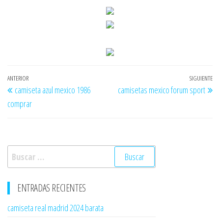
Navegación
Entrada
ANTERIOR
SIGUIENTE
En
camiseta azul mexico 1986
camisetas mexico forum sport
de
anterior
si
comprar
entradas
Buscar:
ENTRADAS RECIENTES
camiseta real madrid 2024 barata