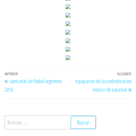
Navegación
Entrada
ANTERIOR
SIGUIENTE
En
camisetas de futbol argentino
equipacion de la confederacion
de
anterior
si
2016
mexico de natacion
entradas
Buscar: