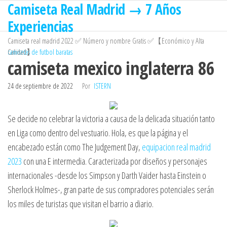
Camiseta Real Madrid → 7 Años
Saltar
al
Experiencias
contenido
Camiseta real madrid 2022 ✅ Número y nombre Gratis ✅【Económico y Alta
Calidad】
camisetas de futbol baratas
camiseta mexico inglaterra 86
24 de septiembre de 2022
Por
ISTERN
Se decide no celebrar la victoria a causa de la delicada situación tanto
en Liga como dentro del vestuario. Hola, es que la página y el
encabezado están como The Judgement Day,
equipacion real madrid
2023
con una E intermedia. Caracterizada por diseños y personajes
internacionales -desde los Simpson y Darth Vaider hasta Einstein o
Sherlock Holmes-, gran parte de sus compradores potenciales serán
los miles de turistas que visitan el barrio a diario.