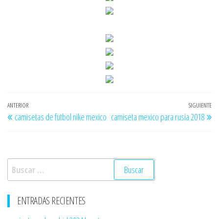
Navegación
Entrada
ANTERIOR
SIGUIENTE
En
camisetas de futbol nike mexico
camiseta mexico para rusia 2018
de
anterior
si
entradas
Buscar:
ENTRADAS RECIENTES