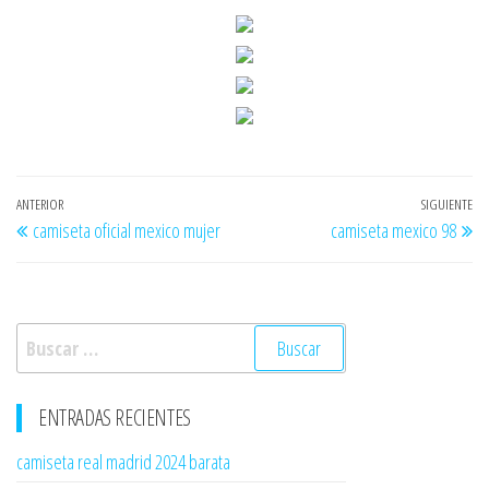
Navegación
Entrada
ANTERIOR
SIGUIENTE
En
camiseta oficial mexico mujer
camiseta mexico 98
de
anterior
si
entradas
Buscar:
ENTRADAS RECIENTES
camiseta real madrid 2024 barata