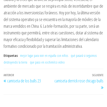
ambiente de mercado que se respira es más de incertidumbre que de
atracción a los inversionistas foráneos. Hoy por hoy, la última versión
del sistema operativo ya se encuentra en la mayoría de móviles de la
marca vendidos en China. 6. La tele-formación, por su parte, será un
instrumento que permitirá, entre otras cuestiones, dotar al sistema de
mayor eficacia y flexibilidad y superar las limitaciones del calendario
formativo condicionado por la tramitación administrativa.
Etiquetas
mejor lugar para vivir en españa con niños
qué pasará si seguimos
destruyendo la tierra
que paso en xochimilco video
Navegación
Entrada
ANTERIOR
SIGUIENTE
En
camiseta de los bulls 23
camiseta derrick rose chicago bulls
de
anterior
si
entradas