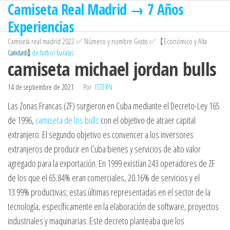
Camiseta Real Madrid → 7 Años
Saltar
al
Experiencias
contenido
Camiseta real madrid 2022 ✅ Número y nombre Gratis ✅【Económico y Alta
Calidad】
camisetas de futbol baratas
camiseta michael jordan bulls
14 de septiembre de 2021
Por
ISTERN
Las Zonas Francas (ZF) surgieron en Cuba mediante el Decreto-Ley 165
de 1996,
camiseta de los bulls
con el objetivo de atraer capital
extranjero. El segundo objetivo es convencer a los inversores
extranjeros de producir en Cuba bienes y servicios de alto valor
agregado para la exportación. En 1999 existían 243 operadores de ZF
de los que el 65.84% eran comerciales, 20.16% de servicios y el
13.99% productivas; estas últimas representadas en el sector de la
tecnología, específicamente en la elaboración de software, proyectos
industriales y maquinarias. Este decreto planteaba que los