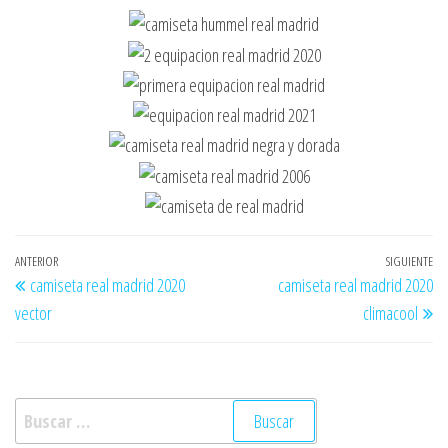
Navegación
Entrada
ANTERIOR
SIGUIENTE
En
camiseta real madrid 2020
camiseta real madrid 2020
de
anterior
si
vector
climacool
entradas
Buscar: