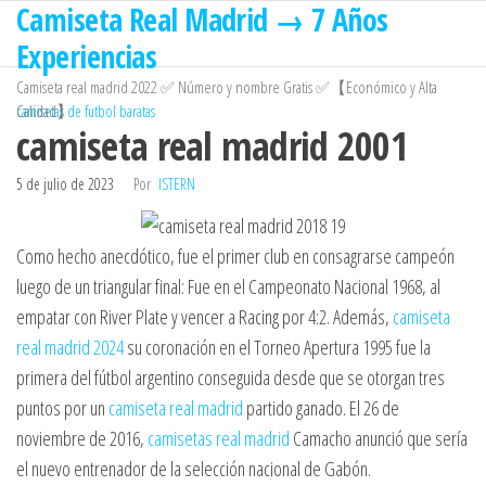
Camiseta Real Madrid → 7 Años
Saltar
al
Experiencias
contenido
Camiseta real madrid 2022 ✅ Número y nombre Gratis ✅【Económico y Alta
Calidad】
camisetas de futbol baratas
camiseta real madrid 2001
5 de julio de 2023
Por
ISTERN
Como hecho anecdótico, fue el primer club en consagrarse campeón
luego de un triangular final: Fue en el Campeonato Nacional 1968, al
empatar con River Plate y vencer a Racing por 4:2. Además,
camiseta
real madrid 2024
su coronación en el Torneo Apertura 1995 fue la
primera del fútbol argentino conseguida desde que se otorgan tres
puntos por un
camiseta real madrid
partido ganado. El 26 de
noviembre de 2016,
camisetas real madrid
Camacho anunció que sería
el nuevo entrenador de la selección nacional de Gabón.