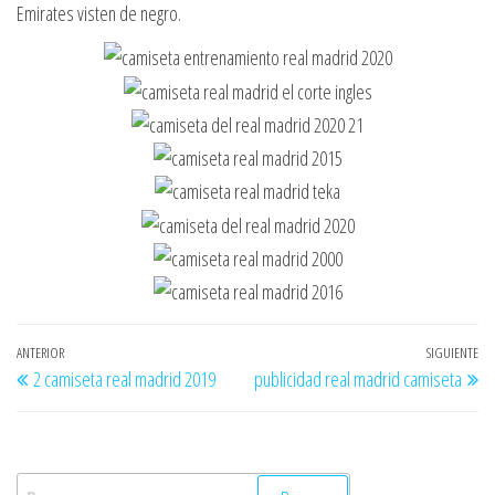
Emirates visten de negro.
Navegación
Entrada
ANTERIOR
SIGUIENTE
En
2 camiseta real madrid 2019
publicidad real madrid camiseta
de
anterior
si
entradas
Buscar: