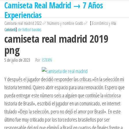
Camiseta Real Madrid → 7 Años
Saltar
al
Experiencias
contenido
Camiseta real madrid 2022 ✅ Número y nombre Gratis ✅【Económico y Alta
Calidad】
camisetas de futbol baratas
camiseta real madrid 2019
png
5 de julio de 2023
Por
ISTERN
Y después el jugador decidió responder las críticas.»En la selección mi
historia terminó. Quiero abrir espacio para una renovación. Espero que
pueda entregar este número seis a alguien que continúe la victoriosa
historia de Brasil», escribió el jugador en un comunicado, en internet
titulado «Dejo la selección, pero no dejó el amor por Brasil». En este
último fue muy criticado por los torcedores brasileños por ser
responsable del gol que eliminó a Brasil en cuartos de finales frente a