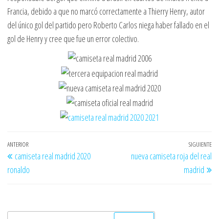
Francia, debido a que no marcó correctamente a Thierry Henry, autor
del único gol del partido pero Roberto Carlos niega haber fallado en el
gol de Henry y cree que fue un error colectivo.
Navegación
Entrada
ANTERIOR
SIGUIENTE
En
camiseta real madrid 2020
nueva camiseta roja del real
de
anterior
si
ronaldo
madrid
entradas
Buscar: