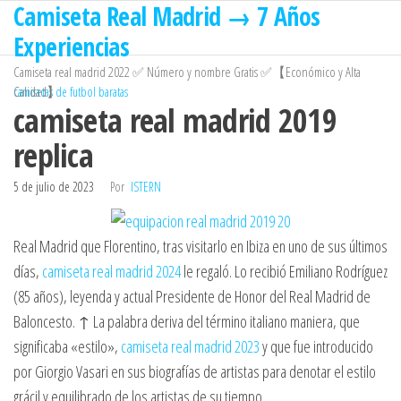
Camiseta Real Madrid → 7 Años
Saltar
al
Experiencias
contenido
Camiseta real madrid 2022 ✅ Número y nombre Gratis ✅【Económico y Alta
Calidad】
camisetas de futbol baratas
camiseta real madrid 2019
replica
5 de julio de 2023
Por
ISTERN
Real Madrid que Florentino, tras visitarlo en Ibiza en uno de sus últimos
días,
camiseta real madrid 2024
le regaló. Lo recibió Emiliano Rodríguez
(85 años), leyenda y actual Presidente de Honor del Real Madrid de
Baloncesto. ↑ La palabra deriva del término italiano maniera, que
significaba «estilo»,
camiseta real madrid 2023
y que fue introducido
por Giorgio Vasari en sus biografías de artistas para denotar el estilo
grácil y equilibrado de los artistas de su tiempo.