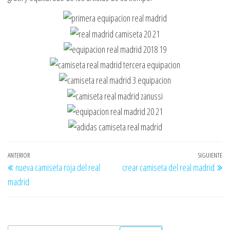
Navegación
Entrada
ANTERIOR
SIGUIENTE
En
nueva camiseta roja del real
crear camiseta del real madrid
de
anterior
si
madrid
entradas