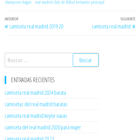
champions league
real madrid club de fútbol treinador principal
Navegación
Entrada
ANTERIOR
SIGUIENTE
En
camiseta real madrid 2019 20
camiseta real madrid
de
anterior
si
entradas
Buscar:
ENTRADAS RECIENTES
camiseta real madrid 2024 barata
camisetas del real madrid baratas
camiseta real madrid keylor navas
camiseta del real madrid 2020 para mujer
camiseta real madrid 20 21