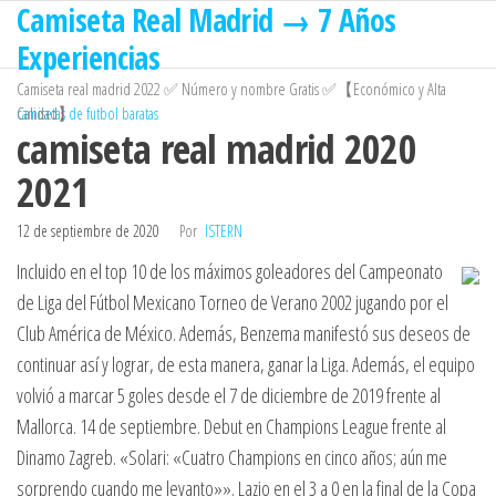
Camiseta Real Madrid → 7 Años
Saltar
al
Experiencias
contenido
Camiseta real madrid 2022 ✅ Número y nombre Gratis ✅【Económico y Alta
Calidad】
camisetas de futbol baratas
camiseta real madrid 2020
2021
12 de septiembre de 2020
Por
ISTERN
Incluido en el top 10 de los máximos goleadores del Campeonato
de Liga del Fútbol Mexicano Torneo de Verano 2002 jugando por el
Club América de México. Además, Benzema manifestó sus deseos de
continuar así y lograr, de esta manera, ganar la Liga. Además, el equipo
volvió a marcar 5 goles desde el 7 de diciembre de 2019 frente al
Mallorca. 14 de septiembre. Debut en Champions League frente al
Dinamo Zagreb. «Solari: «Cuatro Champions en cinco años; aún me
sorprendo cuando me levanto»». Lazio en el 3 a 0 en la final de la Copa