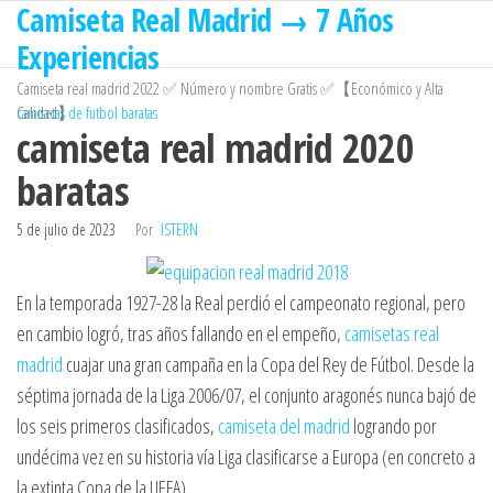
Camiseta Real Madrid → 7 Años
Saltar
al
Experiencias
contenido
Camiseta real madrid 2022 ✅ Número y nombre Gratis ✅【Económico y Alta
Calidad】
camisetas de futbol baratas
camiseta real madrid 2020
baratas
5 de julio de 2023
Por
ISTERN
En la temporada 1927-28 la Real perdió el campeonato regional, pero
en cambio logró, tras años fallando en el empeño,
camisetas real
madrid
cuajar una gran campaña en la Copa del Rey de Fútbol. Desde la
séptima jornada de la Liga 2006/07, el conjunto aragonés nunca bajó de
los seis primeros clasificados,
camiseta del madrid
logrando por
undécima vez en su historia vía Liga clasificarse a Europa (en concreto a
la extinta Copa de la UEFA).