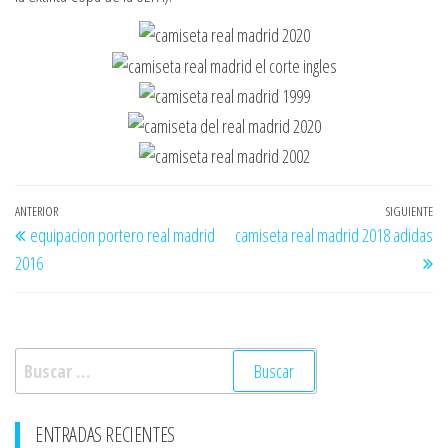
Navegación
Entrada
ANTERIOR
SIGUIENTE
En
equipacion portero real madrid
camiseta real madrid 2018 adidas
de
anterior
si
2016
entradas
Buscar:
ENTRADAS RECIENTES