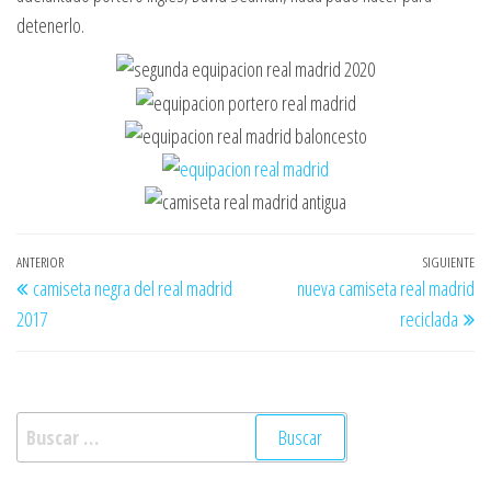
detenerlo.
Navegación
Entrada
ANTERIOR
SIGUIENTE
En
camiseta negra del real madrid
nueva camiseta real madrid
de
anterior
si
2017
reciclada
entradas
Buscar: