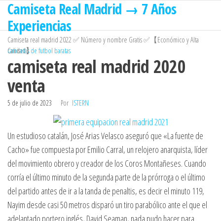
Camiseta Real Madrid → 7 Años
Saltar
al
Experiencias
contenido
Camiseta real madrid 2022 ✅ Número y nombre Gratis ✅【Económico y Alta
Calidad】
camisetas de futbol baratas
camiseta real madrid 2020
venta
5 de julio de 2023
Por
ISTERN
Un estudioso catalán, José Arias Velasco aseguró que «La fuente de
Cacho» fue compuesta por Emilio Carral, un relojero anarquista, líder
del movimiento obrero y creador de los Coros Montañeses. Cuando
corría el último minuto de la segunda parte de la prórroga o el último
del partido antes de ir a la tanda de penaltis, es decir el minuto 119,
Nayim desde casi 50 metros disparó un tiro parabólico ante el que el
adelantado portero inglés, David Seaman, nada pudo hacer para