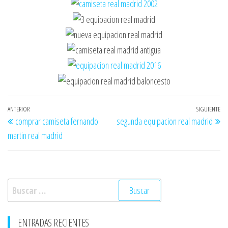
Navegación
Entrada
ANTERIOR
SIGUIENTE
En
comprar camiseta fernando
segunda equipacion real madrid
de
anterior
si
martin real madrid
entradas
Buscar:
ENTRADAS RECIENTES