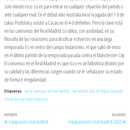
solo minuto Isco. Lo ve para entrar en cualquier situación del partido y
ante cualquier rival. En el debut ante Australia inició la jugada del 1-0 de
Lukas Podolski y asistió a Cacau en el 4-0 definitivo. Pero la clave está
en las camisetas del Real Madrid. Lo utiliza, con asiduidad, en su
filosofía de las rotaciones para dosificar esfuerzos en una larga
temporada. Es el centro del campo titularísimo, el que salió de inicio
en el último partido de la temporada pasada contra el Manchester City.
El consenso en el Real Madrid es que Isco es un futbolista distinto por
su calidad y las diferencias surgen cuando se le señala por su estado
de forma e irregularidad.
Etiquetas
marca camisetas del real madrid
real madrid club de fútbol escalação
tienda del real madrid valencia
Navegación
Entrada
ANTERIOR
SIGUIENTE
En
equipacion real madrid
equipaciones real madrid 2020
de
anterior
si