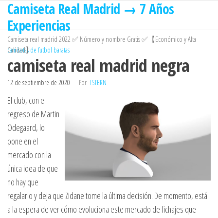
Camiseta Real Madrid → 7 Años
Saltar
al
Experiencias
contenido
Camiseta real madrid 2022 ✅ Número y nombre Gratis ✅【Económico y Alta
Calidad】
camisetas de futbol baratas
camiseta real madrid negra
12 de septiembre de 2020
Por
ISTERN
El club, con el
regreso de Martin
Odegaard, lo
pone en el
mercado con la
única idea de que
no hay que
regalarlo y deja que Zidane tome la última decisión. De momento, está
a la espera de ver cómo evoluciona este mercado de fichajes que