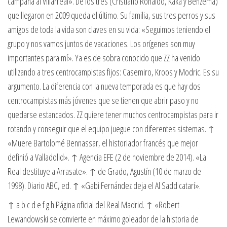
campaña al Villarreal». De los tres (Cristiano Ronaldo, Kaká y Benzema)
que llegaron en 2009 queda el último. Su familia, sus tres perros y sus
amigos de toda la vida son claves en su vida: «Seguimos teniendo el
grupo y nos vamos juntos de vacaciones. Los orígenes son muy
importantes para mí». Ya es de sobra conocido que ZZ ha venido
utilizando a tres centrocampistas fijos: Casemiro, Kroos y Modric. Es su
argumento. La diferencia con la nueva temporada es que hay dos
centrocampistas más jóvenes que se tienen que abrir paso y no
quedarse estancados. ZZ quiere tener muchos centrocampistas para ir
rotando y conseguir que el equipo juegue con diferentes sistemas. ↑
«Muere Bartolomé Bennassar, el historiador francés que mejor
definió a Valladolid». ↑ Agencia EFE (2 de noviembre de 2014). «La
Real destituye a Arrasate». ↑ de Grado, Agustín (10 de marzo de
1998). Diario ABC, ed. ↑ «Gabi Fernández deja el Al Sadd catarí».
↑ a b c d e f g h Página oficial del Real Madrid. ↑ «Robert
Lewandowski se convierte en máximo goleador de la historia de