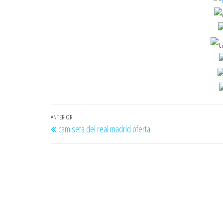
Navegación
Entrada
ANTERIOR
camiseta del real madrid oferta
de
anterior
entradas