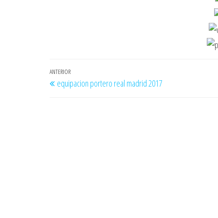
Navegación
Entrada
ANTERIOR
equipacion portero real madrid 2017
de
anterior
entradas