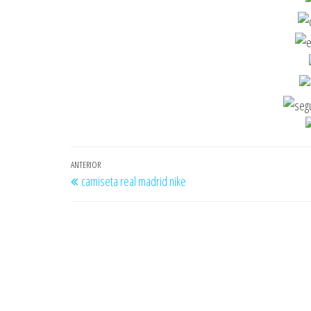
Navegación
Entrada
ANTERIOR
camiseta real madrid nike
de
anterior
entradas