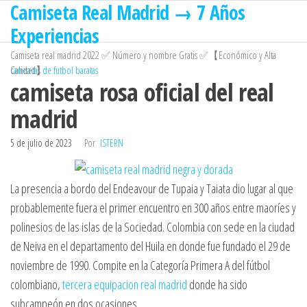
Camiseta Real Madrid → 7 Años
Saltar
al
Experiencias
contenido
Camiseta real madrid 2022 ✅ Número y nombre Gratis ✅【Económico y Alta
Calidad】
camisetas de futbol baratas
camiseta rosa oficial del real
madrid
5 de julio de 2023
Por
ISTERN
La presencia a bordo del Endeavour de Tupaia y Taiata dio lugar al que
probablemente fuera el primer encuentro en 300 años entre maoríes y
polinesios de las islas de la Sociedad. Colombia con sede en la ciudad
de Neiva en el departamento del Huila en donde fue fundado el 29 de
noviembre de 1990. Compite en la Categoría Primera A del fútbol
colombiano,
tercera equipacion real madrid
donde ha sido
subcampeón en dos ocasiones.