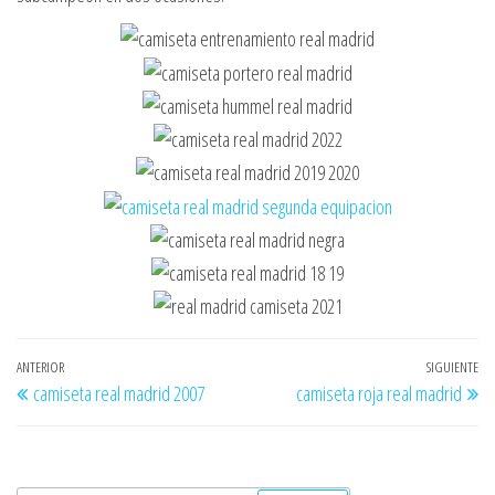
Navegación
Entrada
ANTERIOR
SIGUIENTE
En
camiseta real madrid 2007
camiseta roja real madrid
de
anterior
si
entradas