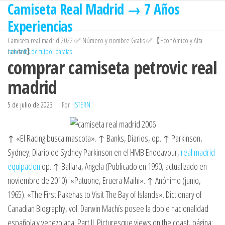
Camiseta Real Madrid → 7 Años
Saltar
al
Experiencias
contenido
Camiseta real madrid 2022 ✅ Número y nombre Gratis ✅【Económico y Alta
Calidad】
camisetas de futbol baratas
comprar camiseta petrovic real
madrid
5 de julio de 2023
Por
ISTERN
↑ «El Racing busca mascota». ↑ Banks, Diarios, op. ↑ Parkinson,
Sydney; Diario de Sydney Parkinson en el HMB Endeavour,
real madrid
equipacion
op. ↑ Ballara, Angela (Publicado en 1990, actualizado en
noviembre de 2010). «Patuone, Eruera Maihi». ↑ Anónimo (junio,
1965). «The First Pakehas to Visit The Bay of Islands». Dictionary of
Canadian Biography, vol. Darwin Machís posee la doble nacionalidad
española y venezolana. Part II. Picturesque views on the coast, página: