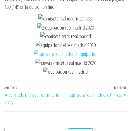
109 (149 en la edición on-line.
Navegación
Entrada
ANTERIOR
SIGUIENTE
En
camiseta morada real madrid
camiseta real madrid 2011 roja
de
anterior
si
2016
entradas