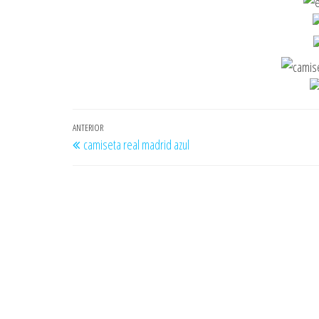
Navegación
Entrada
ANTERIOR
camiseta real madrid azul
de
anterior
entradas