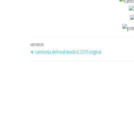
Navegación
Entrada
ANTERIOR
camiseta del real madrid 2019 original
de
anterior
entradas