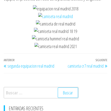
Navegación
Entrada
ANTERIOR
SIGUIENTE
En
segunda equipacion real madrid
camiseta cr7 real madrid
de
anterior
si
entradas
Buscar:
ENTRADAS RECIENTES