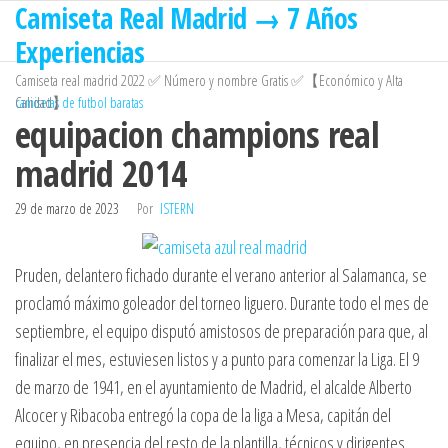
Camiseta Real Madrid → 7 Años
Saltar
al
Experiencias
contenido
Camiseta real madrid 2022 ✅ Número y nombre Gratis ✅【Económico y Alta
Calidad】
camisetas de futbol baratas
equipacion champions real
madrid 2014
29 de marzo de 2023
Por
ISTERN
Pruden, delantero fichado durante el verano anterior al Salamanca, se
proclamó máximo goleador del torneo liguero. Durante todo el mes de
septiembre, el equipo disputó amistosos de preparación para que, al
finalizar el mes, estuviesen listos y a punto para comenzar la Liga. El 9
de marzo de 1941, en el ayuntamiento de Madrid, el alcalde Alberto
Alcocer y Ribacoba entregó la copa de la liga a Mesa, capitán del
equipo, en presencia del resto de la plantilla, técnicos y dirigentes.