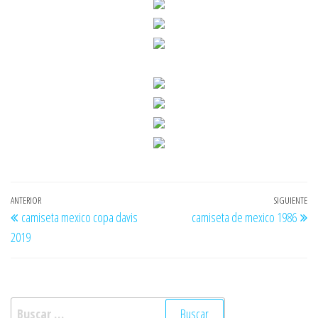
Navegación
Entrada
ANTERIOR
SIGUIENTE
En
camiseta mexico copa davis
camiseta de mexico 1986
de
anterior
si
2019
entradas
Buscar: