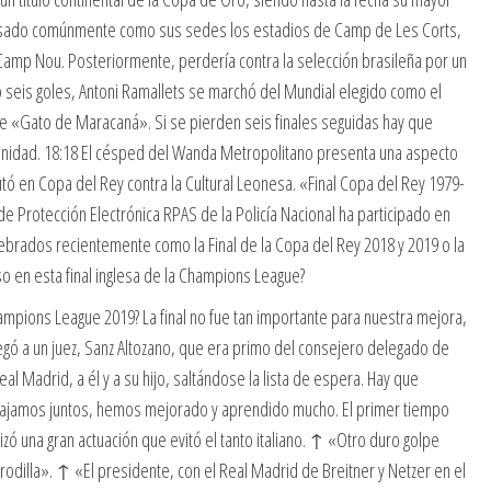
a usado comúnmente como sus sedes los estadios de Camp de Les Corts,
Camp Nou. Posteriormente, perdería contra la selección brasileña por un
o seis goles, Antoni Ramallets se marchó del Mundial elegido como el
e «Gato de Maracaná». Si se pierden seis finales seguidas hay que
idad. 18:18 El césped del Wanda Metropolitano presenta una aspecto
tó en Copa del Rey contra la Cultural Leonesa. «Final Copa del Rey 1979-
de Protección Electrónica RPAS de la Policía Nacional ha participado en
ebrados recientemente como la Final de la Copa del Rey 2018 y 2019 o la
o en esta final inglesa de la Champions League?
ampions League 2019? La final no fue tan importante para nuestra mejora,
legó a un juez, Sanz Altozano, que era primo del consejero delegado de
l Madrid, a él y a su hijo, saltándose la lista de espera. Hay que
ajamos juntos, hemos mejorado y aprendido mucho. El primer tiempo
izó una gran actuación que evitó el tanto italiano. ↑ «Otro duro golpe
 rodilla». ↑ «El presidente, con el Real Madrid de Breitner y Netzer en el