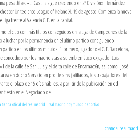
a pesadilla». «El Castilla sigue creciendo en 2ª División». Hernández
ester United ante League of Ireland XI. 19 de agosto. Comienza la nueva
iga frente al Valencia C. F. en la capital.
o el club con más títulos conseguidos en la Liga de Campeones de la
do a luchar por la permanencia en el último partido consiguiendo
n partido en los últimos minutos. El primero, jugador del C. F. Barcelona,
aje concedido por los madridistas a su emblemático exjugador Luis
1 de la calle áe San Luis y el de ta calle de Encarnac:6n, asi como ¡ José
 tarea en ddcho Servicio en pro de sms j afiliados, los trabajadores del
 el plazo de 15 días hábiles, a par- tir de la publicación en ed
anifiesto en el Negociado de.
a tienda oficial del real madrid
real madrid hoy mundo deportivo
chandal real madr