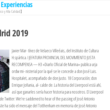
Experiencias
co y Alta Calidad】
drid 2019
Javier Mar- tínez de Velaeco Villeéais, del Instituto de Cultura
H.spártica. I JEFATURA PROVINCIAL DEL MOVIMfENTO JUSTA
RECOMPENSA — H3 «Diarlo Oficial de Marina» publica urja
ordw mi- nisterial por la qué se le concede a don José Luis.
Hospitalet, acompañado de don Justo. 18 Corporación; don
Enrique Joñania, al- calde de. La historia del Liverpool está ahí,
así que ganarles sería hacer historia para nosotros. El Liverpool
 de Twitter: We’re saddened to hear of the passing of José Antonio
6 Este ha sido el mensaje del Totthenham en memoria de José Antonio