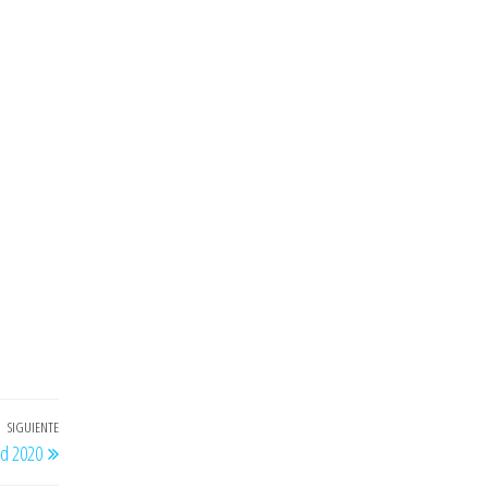
SIGUIENTE
Entrada
id 2020
siguiente