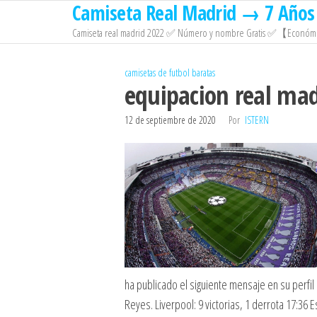
Camiseta Real Madrid → 7 Años 
Saltar
al
Camiseta real madrid 2022 ✅ Número y nombre Gratis ✅【Económi
contenido
camisetas de futbol baratas
equipacion real ma
12 de septiembre de 2020
Por
ISTERN
ha publicado el siguiente mensaje en su perfil
Reyes. Liverpool: 9 victorias, 1 derrota 17:3