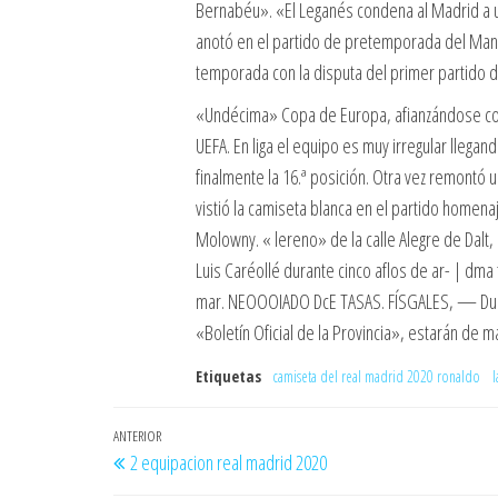
Bernabéu». «El Leganés condena al Madrid a un
anotó en el partido de pretemporada del Manch
temporada con la disputa del primer partido de L
«Undécima» Copa de Europa, afianzándose com
UEFA. En liga el equipo es muy irregular llegan
finalmente la 16.ª posición. Otra vez remontó u
vistió la camiseta blanca en el partido homen
Molowny. « lereno» de la calle Alegre de Dalt, «
Luis Caréollé durante cinco aflos de ar- | dma
mar. NEOOOIADO DcE TASAS. FÍSGALES, — Durante
«Boletín Oficial de la Provincia», estarán de m
Etiquetas
camiseta del real madrid 2020 ronaldo
l
Navegación
Entrada
ANTERIOR
2 equipacion real madrid 2020
de
anterior