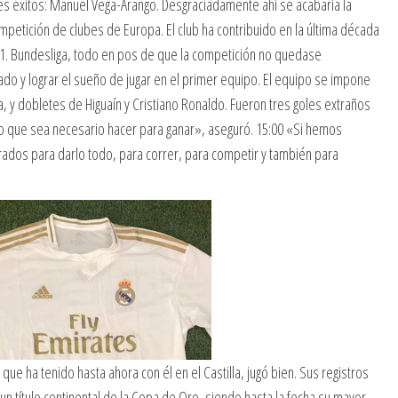
s éxitos: Manuel Vega-Arango. Desgraciadamente ahí se acabaría la
mpetición de clubes de Europa. El club ha contribuido en la última década
 1. Bundesliga, todo en pos de que la competición no quedase
ado y lograr el sueño de jugar en el primer equipo. El equipo se impone
 y dobletes de Higuaín y Cristiano Ronaldo. Fueron tres goles extraños
que sea necesario hacer para ganar», aseguró. 15:00 «Si hemos
ados para darlo todo, para correr, para competir y también para
l que ha tenido hasta ahora con él en el Castilla, jugó bien. Sus registros
n título continental de la Copa de Oro, siendo hasta la fecha su mayor