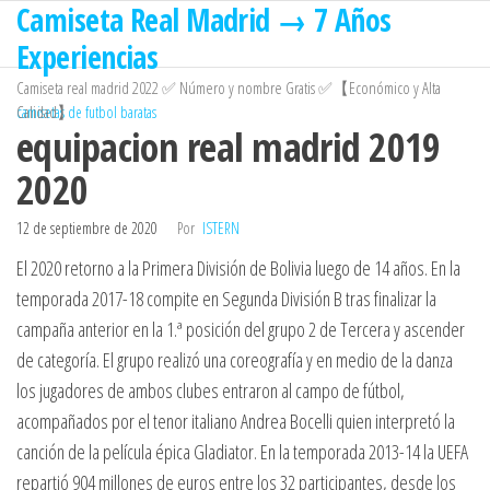
Camiseta Real Madrid → 7 Años
Saltar
al
Experiencias
contenido
Camiseta real madrid 2022 ✅ Número y nombre Gratis ✅【Económico y Alta
Calidad】
camisetas de futbol baratas
equipacion real madrid 2019
2020
12 de septiembre de 2020
Por
ISTERN
El 2020 retorno a la Primera División de Bolivia luego de 14 años. En la
temporada 2017-18 compite en Segunda División B tras finalizar la
campaña anterior en la 1.ª posición del grupo 2 de Tercera y ascender
de categoría. El grupo realizó una coreografía y en medio de la danza
los jugadores de ambos clubes entraron al campo de fútbol,
acompañados por el tenor italiano Andrea Bocelli quien interpretó la
canción de la película épica Gladiator. En la temporada 2013-14 la UEFA
repartió 904 millones de euros entre los 32 participantes, desde los