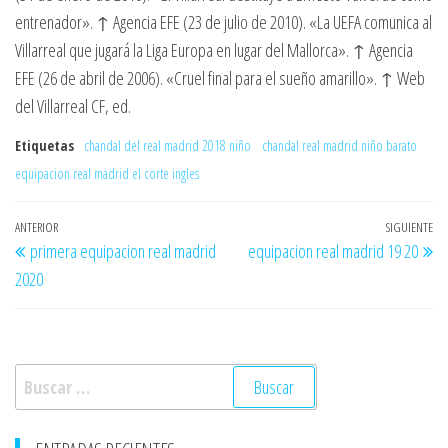
entrenador». ↑ Agencia EFE (23 de julio de 2010). «La UEFA comunica al
Villarreal que jugará la Liga Europa en lugar del Mallorca». ↑ Agencia
EFE (26 de abril de 2006). «Cruel final para el sueño amarillo». ↑ Web
del Villarreal CF, ed.
Etiquetas
chandal del real madrid 2018 niño
chandal real madrid niño barato
equipacion real madrid el corte ingles
Navegación
Entrada
ANTERIOR
SIGUIENTE
En
primera equipacion real madrid
equipacion real madrid 19 20
de
anterior
si
2020
entradas
Buscar: