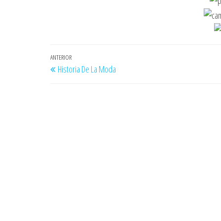
Navegación
Entrada
ANTERIOR
Historia De La Moda
de
anterior
entradas