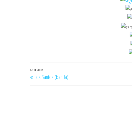
Navegación
Entrada
ANTERIOR
Los Santos (banda)
de
anterior
entradas