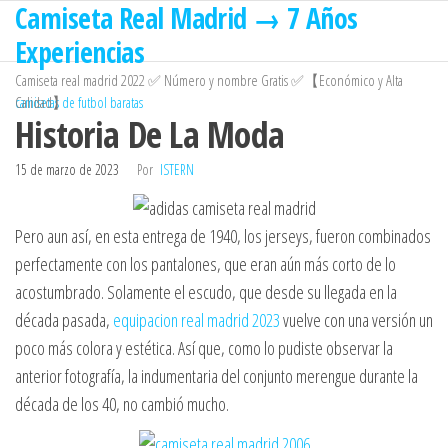
Camiseta Real Madrid → 7 Años
Saltar
al
Experiencias
contenido
Camiseta real madrid 2022 ✅ Número y nombre Gratis ✅【Económico y Alta
Calidad】
camisetas de futbol baratas
Historia De La Moda
15 de marzo de 2023
Por
ISTERN
Pero aun así, en esta entrega de 1940, los jerseys, fueron combinados
perfectamente con los pantalones, que eran aún más corto de lo
acostumbrado. Solamente el escudo, que desde su llegada en la
década pasada,
equipacion real madrid 2023
vuelve con una versión un
poco más colora y estética. Así que, como lo pudiste observar la
anterior fotografía, la indumentaria del conjunto merengue durante la
década de los 40, no cambió mucho.