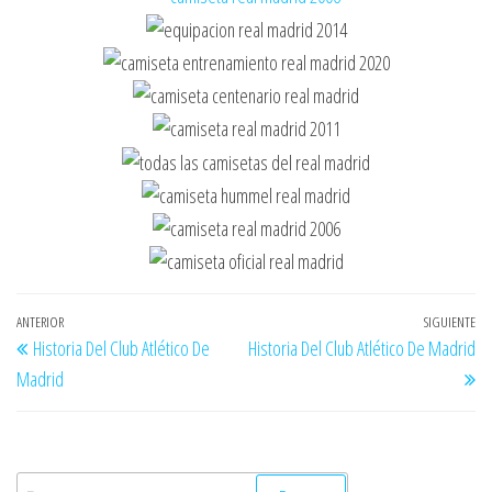
Navegación
Entrada
ANTERIOR
SIGUIENTE
En
Historia Del Club Atlético De
Historia Del Club Atlético De Madrid
de
anterior
si
Madrid
entradas
Buscar: