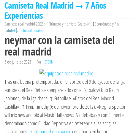
Camiseta Real Madrid → 7 Años
Saltar
al
Experiencias
contenido
Camiseta real madrid 2022 ✅ Número y nombre Gratis ✅【Económico y Alta
Calidad】
camisetas de futbol baratas
neymar con la camiseta del
real madrid
5 de julio de 2023
Por
ISTERN
Tras una buena pretemporada, en el sorteo del 9 de agosto de la liga
europea, el Real Betis es emparejado con el Fotbalový klub Baumit
Jablonec, de la liga checa. ↑ FutbolMe. «Datos del Real Madrid
Castilla». ↑ Finn, Timothy (6 de noviembre de 2012). «Regina Spektor
will mix new and old at Music Hall show». Valdebebas y comúnmente
denominado como Ciudad Deportiva en referencia a las antiguas
instalaciones-,
real madrid equipacion
construido en honor al