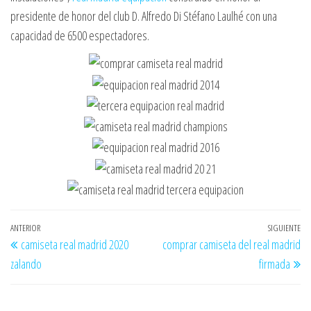
presidente de honor del club D. Alfredo Di Stéfano Laulhé con una
capacidad de 6500 espectadores.
Navegación
Entrada
ANTERIOR
SIGUIENTE
En
camiseta real madrid 2020
comprar camiseta del real madrid
de
anterior
si
zalando
firmada
entradas