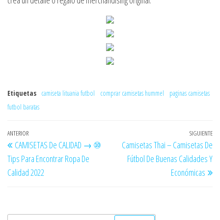
crea un detalle o regalo de merchandising original.
Etiquetas
camiseta lituania futbol
comprar camisetas hummel
paginas camisetas
futbol baratas
Navegación
Entrada
ANTERIOR
SIGUIENTE
En
CAMISETAS De CALIDAD → ⑩
Camisetas Thai – Camisetas De
de
anterior
si
Tips Para Encontrar Ropa De
Fútbol De Buenas Calidades Y
entradas
Calidad 2022
Económicas