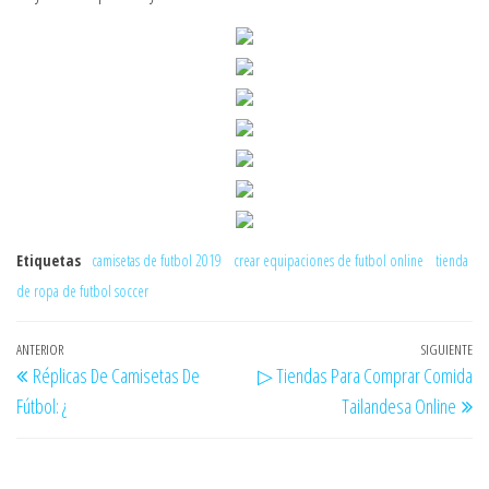
Etiquetas
camisetas de futbol 2019
crear equipaciones de futbol online
tienda
de ropa de futbol soccer
Navegación
Entrada
ANTERIOR
SIGUIENTE
En
Réplicas De Camisetas De
▷ Tiendas Para Comprar Comida
de
anterior
si
Fútbol: ¿
Tailandesa Online
entradas