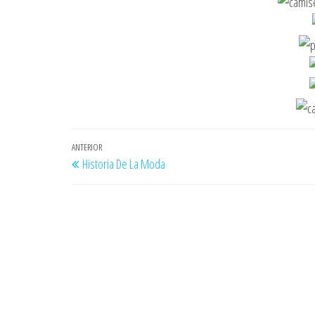
Navegación
Entrada
ANTERIOR
Historia De La Moda
de
anterior
entradas