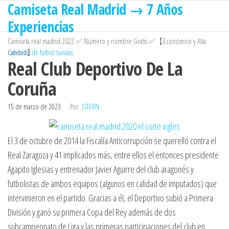
Camiseta Real Madrid → 7 Años
Saltar
al
Experiencias
contenido
Camiseta real madrid 2022 ✅ Número y nombre Gratis ✅【Económico y Alta
Calidad】
camisetas de futbol baratas
Real Club Deportivo De La
Coruña
15 de marzo de 2023
Por
ISTERN
El 3 de octubre de 2014 la Fiscalía Anticorrupción se querelló contra el
Real Zaragoza y 41 implicados más, entre ellos el entonces presidente
Agapito Iglesias y entrenador Javier Aguirre del club aragonés y
futbolistas de ambos equipos (algunos en calidad de imputados) que
intervinieron en el partido. Gracias a él, el Deportivo subió a Primera
División y ganó su primera Copa del Rey además de dos
subcampeonato de Liga y las primeras participaciones del club en