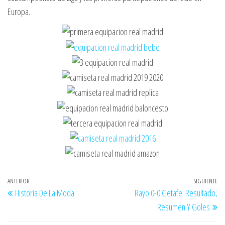
Europa.
Navegación
Entrada
ANTERIOR
SIGUIENTE
En
Historia De La Moda
Rayo 0-0 Getafe: Resultado,
de
anterior
si
Resumen Y Goles
entradas