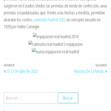
surgieron en Estados Unidos las prendas de moda de confección, unas
prendas estandarizadas que, frente a las hechas a medida, permitían
abaratar los costes,
camiseta madrid 2022
un concepto lanzado en
1928 por Hattie Carnegie.
Navegación
Entrada
ANTERIOR
SIGUIENTE
En
El 22 De Julio De 2022
Historia De La Moda
de
anterior
si
entradas
Buscar: