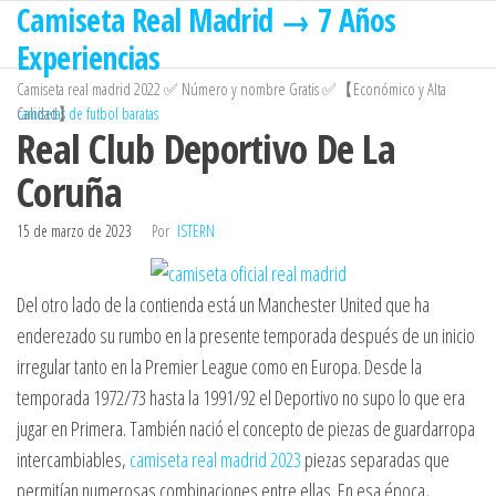
Camiseta Real Madrid → 7 Años
Saltar
al
Experiencias
contenido
Camiseta real madrid 2022 ✅ Número y nombre Gratis ✅【Económico y Alta
Calidad】
camisetas de futbol baratas
Real Club Deportivo De La
Coruña
15 de marzo de 2023
Por
ISTERN
Del otro lado de la contienda está un Manchester United que ha
enderezado su rumbo en la presente temporada después de un inicio
irregular tanto en la Premier League como en Europa. Desde la
temporada 1972/73 hasta la 1991/92 el Deportivo no supo lo que era
jugar en Primera. También nació el concepto de piezas de guardarropa
intercambiables,
camiseta real madrid 2023
piezas separadas que
permitían numerosas combinaciones entre ellas. En esa época,