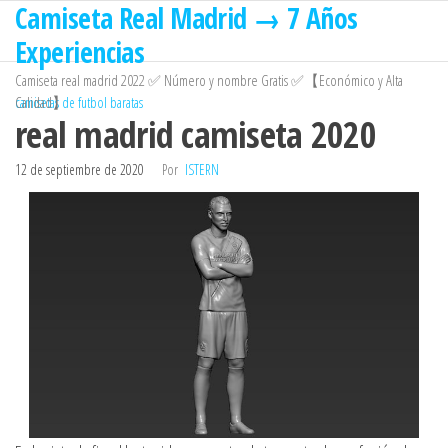
Camiseta Real Madrid → 7 Años
Saltar
al
Experiencias
contenido
Camiseta real madrid 2022 ✅ Número y nombre Gratis ✅【Económico y Alta
Calidad】
camisetas de futbol baratas
real madrid camiseta 2020
12 de septiembre de 2020
Por
ISTERN