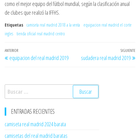
como el mejor equipo del fútbol mundial, según la clasificación anual
de clubes que realizó la IFFHS.
Etiquetas
camiseta real madrid 2018 a la venta
equipacion real madrid el corte
ingles
tienda oficial real madrid centro
Navegación
Entrada
ANTERIOR
SIGUIENTE
En
equipacion del real madrid 2019
sudadera real madrid 2019
de
anterior
si
entradas
Buscar:
ENTRADAS RECIENTES
camiseta real madrid 2024 barata
camisetas del real madrid baratas