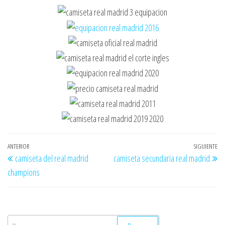
Navegación
Entrada
ANTERIOR
SIGUIENTE
En
camiseta del real madrid
camiseta secundaria real madrid
de
anterior
si
champions
entradas
Buscar: