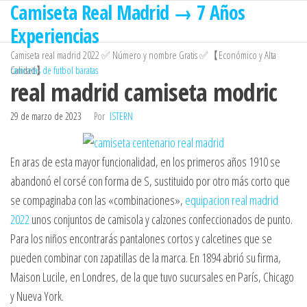
Camiseta Real Madrid → 7 Años
Saltar
al
Experiencias
contenido
Camiseta real madrid 2022 ✅ Número y nombre Gratis ✅【Económico y Alta
Calidad】
camisetas de futbol baratas
real madrid camiseta modric
29 de marzo de 2023
Por
ISTERN
En aras de esta mayor funcionalidad, en los primeros años 1910 se
abandonó el corsé con forma de S, sustituido por otro más corto que
se compaginaba con las «combinaciones»,
equipacion real madrid
2022
unos conjuntos de camisola y calzones confeccionados de punto.
Para los niños encontrarás pantalones cortos y calcetines que se
pueden combinar con zapatillas de la marca. En 1894 abrió su firma,
Maison Lucile, en Londres, de la que tuvo sucursales en París, Chicago
y Nueva York.